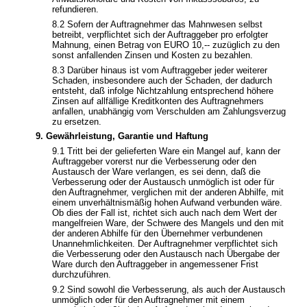
refundieren.
8.2 Sofern der Auftragnehmer das Mahnwesen selbst
betreibt, verpflichtet sich der Auftraggeber pro erfolgter
Mahnung, einen Betrag von EURO 10,-- zuzüglich zu den
sonst anfallenden Zinsen und Kosten zu bezahlen.
8.3 Darüber hinaus ist vom Auftraggeber jeder weiterer
Schaden, insbesondere auch der Schaden, der dadurch
entsteht, daß infolge Nichtzahlung entsprechend höhere
Zinsen auf allfällige Kreditkonten des Auftragnehmers
anfallen, unabhängig vom Verschulden am Zahlungsverzug
zu ersetzen.
9. Gewährleistung, Garantie und Haftung
9.1 Tritt bei der gelieferten Ware ein Mangel auf, kann der
Auftraggeber vorerst nur die Verbesserung oder den
Austausch der Ware verlangen, es sei denn, daß die
Verbesserung oder der Austausch unmöglich ist oder für
den Auftragnehmer, verglichen mit der anderen Abhilfe, mit
einem unverhältnismäßig hohen Aufwand verbunden wäre.
Ob dies der Fall ist, richtet sich auch nach dem Wert der
mangelfreien Ware, der Schwere des Mangels und den mit
der anderen Abhilfe für den Übernehmer verbundenen
Unannehmlichkeiten. Der Auftragnehmer verpflichtet sich
die Verbesserung oder den Austausch nach Übergabe der
Ware durch den Auftraggeber in angemessener Frist
durchzuführen.
9.2 Sind sowohl die Verbesserung, als auch der Austausch
unmöglich oder für den Auftragnehmer mit einem