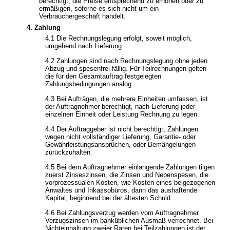
berechtigt, die Preise entsprechend zu erhöhen oder zu
ermäßigen, soferne es sich nicht um ein
Verbrauchergeschäft handelt.
4. Zahlung
4.1 Die Rechnungslegung erfolgt, soweit möglich,
umgehend nach Lieferung.
4.2 Zahlungen sind nach Rechnungslegung ohne jeden
Abzug und spesenfrei fällig. Für Teilrechnungen gelten
die für den Gesamtauftrag festgelegten
Zahlungsbedingungen analog.
4.3 Bei Aufträgen, die mehrere Einheiten umfassen, ist
der Auftragnehmer berechtigt, nach Lieferung jeder
einzelnen Einheit oder Leistung Rechnung zu legen.
4.4 Der Auftraggeber ist nicht berechtigt, Zahlungen
wegen nicht vollständiger Lieferung, Garantie- oder
Gewährleistungsansprüchen, oder Bemängelungen
zurückzuhalten.
4.5 Bei dem Auftragnehmer einlangende Zahlungen tilgen
zuerst Zinseszinsen, die Zinsen und Nebenspesen, die
vorprozessualen Kosten, wie Kosten eines beigezogenen
Anwaltes und Inkassobüros, dann das aushaftende
Kapital, beginnend bei der ältesten Schuld.
4.6 Bei Zahlungsverzug werden vom Auftragnehmer
Verzugszinsen im banküblichen Ausmaß verrechnet. Bei
Nichteinhaltung zweier Raten bei Teilzahlungen ist der