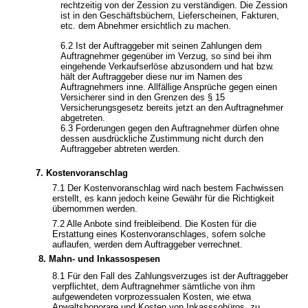
rechtzeitig von der Zession zu verständigen. Die Zession
ist in den Geschäftsbüchern, Lieferscheinen, Fakturen,
etc. dem Abnehmer ersichtlich zu machen.
6.2 Ist der Auftraggeber mit seinen Zahlungen dem
Auftragnehmer gegenüber im Verzug, so sind bei ihm
eingehende Verkaufserlöse abzusondern und hat bzw.
hält der Auftraggeber diese nur im Namen des
Auftragnehmers inne. Allfällige Ansprüche gegen einen
Versicherer sind in den Grenzen des § 15
Versicherungsgesetz bereits jetzt an den Auftragnehmer
abgetreten.
6.3 Forderungen gegen den Auftragnehmer dürfen ohne
dessen ausdrückliche Zustimmung nicht durch den
Auftraggeber abtreten werden.
7. Kostenvoranschlag
7.1 Der Kostenvoranschlag wird nach bestem Fachwissen
erstellt, es kann jedoch keine Gewähr für die Richtigkeit
übernommen werden.
7.2 Alle Anbote sind freibleibend. Die Kosten für die
Erstattung eines Kostenvoranschlages, sofern solche
auflaufen, werden dem Auftraggeber verrechnet.
8. Mahn- und Inkassospesen
8.1 Für den Fall des Zahlungsverzuges ist der Auftraggeber
verpflichtet, dem Auftragnehmer sämtliche von ihm
aufgewendeten vorprozessualen Kosten, wie etwa
Anwaltshonorare und Kosten von Inkasssobüros, zu