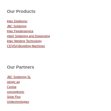
Our Products
Intec Elektronic
JBC Soldering
Intec Feederservice
mta® Soldering and Dispensing
Intec Welding Technology
CEVISA Bevelling Machines
Our Partners
JBC Soldering SL
ixlogic ag
Cevisa
conceptronic
Solar Flux
Unitechnologies