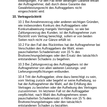
Bedingungen. Für den Fall einer derartigen Garantie erklärt
der Auftragnehmer, daß durch diese Garantie das
Gewährleistungsrecht des Auftraggebers nicht
eingeschränkt wird.
10. Vertragsrücktritt
10.1 Bei Annahmeverzug oder anderen wichtigen Gründen,
wie insbesonders Konkurs des Auftraggebers oder
Konkursabweisung mangels Vermögens, so wie bei
Zahlungsverzug des Kunden, ist der Auftragnehmer zum
Rücktritt vom Vertrag berechtigt, sofern er von beiden
Seiten noch nicht zur Gänze erfüllt ist.
10.2 Für den Fall des Rücktrittes hat der Auftragnehmer bei
Verschulden des Auftraggebers die Wahl, einen
pauschalierten Schadenersatz von 15 % des
Bruttorechnungsbetrages oder den Ersatz des tatsächlich
entstandenen Schadens zu begehren.
10.3 Bei Zahlungsverzug des Auftraggebers ist der
Auftragnehmer von allen weiteren Leistungs- und
Lieferungsverpflichtungen entbunden.
10.4 Tritt der Auftraggeber, ohne dazu berechtigt zu sein,
vom Vertrag zurück oder begehrt er seine Aufhebung, so
hat der Auftragnehmer die Wahl, auf die Erfüllung des
Vertrages zu bestehen oder der Aufhebung des Vertrages
zuzustimmen. Im letzteren Fall ist der Auftraggeber
verpflichtet, nach Wahl des Auftragnehmers einen
pauschalierten Schadenersatz in Höhe von 15 % des
Bruttorechnungsbetrages oder den tatsächlich
entstandenen Schaden zu bezahlen.