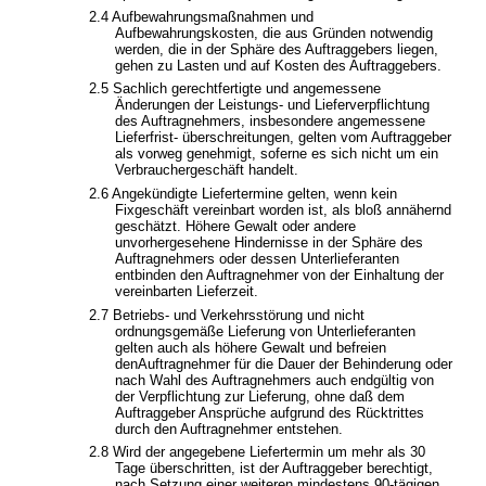
2.4
Aufbewahrungsmaßnahmen und
Aufbewahrungskosten, die aus Gründen notwendig
werden, die in der Sphäre des Auftraggebers liegen,
gehen zu Lasten und auf Kosten des Auftraggebers.
2.5
Sachlich gerechtfertigte und angemessene
Änderungen der Leistungs- und Lieferverpflichtung
des Auftragnehmers, insbesondere angemessene
Lieferfrist- überschreitungen, gelten vom Auftraggeber
als vorweg genehmigt, soferne es sich nicht um ein
Verbrauchergeschäft handelt.
2.6
Angekündigte Liefertermine gelten, wenn kein
Fixgeschäft vereinbart worden ist, als bloß annähernd
geschätzt. Höhere Gewalt oder andere
unvorhergesehene Hindernisse in der Sphäre des
Auftragnehmers oder dessen Unterlieferanten
entbinden den Auftragnehmer von der Einhaltung der
vereinbarten Lieferzeit.
2.7
Betriebs- und Verkehrsstörung und nicht
ordnungsgemäße Lieferung von Unterlieferanten
gelten auch als höhere Gewalt und befreien
den
Auftragnehmer für die Dauer der Behinderung oder
nach Wahl des Auftragnehmers auch endgültig von
der Verpflichtung zur Lieferung, ohne daß dem
Auftraggeber Ansprüche aufgrund des Rücktrittes
durch den Auftragnehmer entstehen.
2.8
Wird der angegebene Liefertermin um mehr als 30
Tage überschritten, ist der Auftraggeber berechtigt,
nach Setzung einer weiteren mindestens 90-tägigen