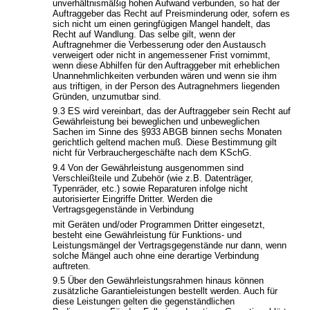
unverhältnismäßig hohen Aufwand verbunden, so hat der
Auftraggeber das Recht auf Preisminderung oder, sofern es
sich nicht um einen geringfügigen Mangel handelt, das
Recht auf Wandlung. Das selbe gilt, wenn der
Auftragnehmer die Verbesserung oder den Austausch
verweigert oder nicht in angemessener Frist vornimmt,
wenn diese Abhilfen für den Auftraggeber mit erheblichen
Unannehmlichkeiten verbunden wären und wenn sie ihm
aus triftigen, in der Person des Autragnehmers liegenden
Gründen, unzumutbar sind.
9.3 ES wird vereinbart, das der Auftraggeber sein Recht auf
Gewährleistung bei beweglichen und unbeweglichen
Sachen im Sinne des §933 ABGB binnen sechs Monaten
gerichtlich geltend machen muß. Diese Bestimmung gilt
nicht für Verbrauchergeschäfte nach dem KSchG.
9.4 Von der Gewährleistung ausgenommen sind
Verschleißteile und Zubehör (wie z.B. Datenträger,
Typenräder, etc.) sowie Reparaturen infolge nicht
autorisierter Eingriffe Dritter. Werden die
Vertragsgegenstände in Verbindung
mit Geräten und/oder Programmen Dritter eingesetzt,
besteht eine Gewährleistung für Funktions- und
Leistungsmängel der Vertragsgegenstände nur dann, wenn
solche Mängel auch ohne eine derartige Verbindung
auftreten.
9.5 Über den Gewährleistungsrahmen hinaus können
zusätzliche Garantieleistungen bestellt werden. Auch für
diese Leistungen gelten die gegenständlichen