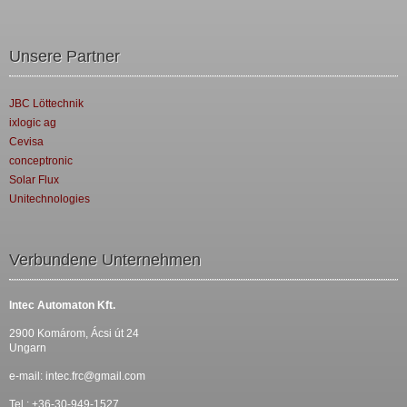
Unsere Partner
JBC Löttechnik
ixlogic ag
Cevisa
conceptronic
Solar Flux
Unitechnologies
Verbundene Unternehmen
Intec Automaton Kft.
2900 Komárom, Ácsi út 24
Ungarn
e-mail:
intec.frc@gmail.com
Tel.: +36-30-949-1527