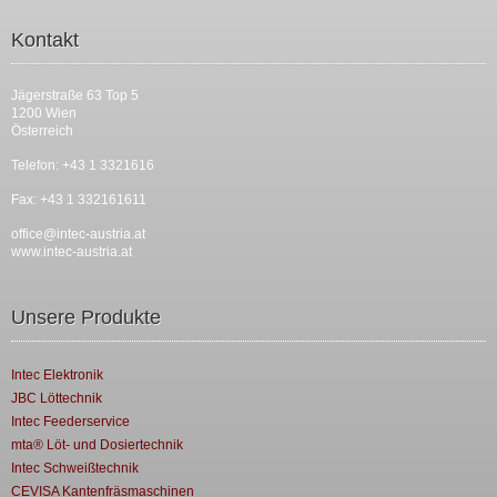
Kontakt
Jägerstraße 63 Top 5
1200 Wien
Österreich
Telefon: +43 1 3321616
Fax: +43 1 332161611
office@intec-austria.at
www.intec-austria.at
Unsere Produkte
Intec Elektronik
JBC Löttechnik
Intec Feederservice
mta® Löt- und Dosiertechnik
Intec Schweißtechnik
CEVISA Kantenfräsmaschinen