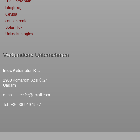
JBC Löttechnik
ixlogic ag
Cevisa
conceptronic
Solar Flux
Unitechnologies
Verbundene Unternehmen
Intec Automaton Kft.
2900 Komárom, Ácsi út 24
Ungarn
e-mail:
intec.frc@gmail.com
Tel.: +36-30-949-1527