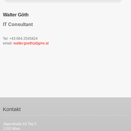
Walter Göth
IT Consultant
Tel: +43 664 2545824
email:
walter.goeth(at)gmx.at
Kontakt
Jägerstraße 63 Top 5
1200 Wien