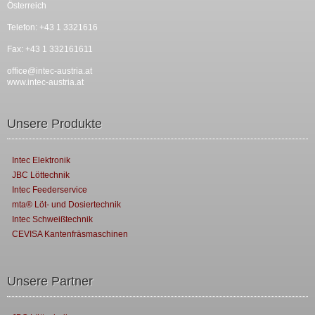
Österreich
Telefon: +43 1 3321616
Fax: +43 1 332161611
office@intec-austria.at
www.intec-austria.at
Unsere Produkte
Intec Elektronik
JBC Löttechnik
Intec Feederservice
mta® Löt- und Dosiertechnik
Intec Schweißtechnik
CEVISA Kantenfräsmaschinen
Unsere Partner