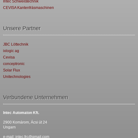
Intec Schweißtechnik
CEVISA Kantenfräsmaschinen
Unsere Partner
JBC Löttechnik
ixlogic ag
Cevisa
conceptronic
Solar Flux
Unitechnologies
Verbundene Unternehmen
Intec Automaton Kft.
2900 Komárom, Ácsi út 24
Ungarn
e-mail:
intec.frc@gmail.com