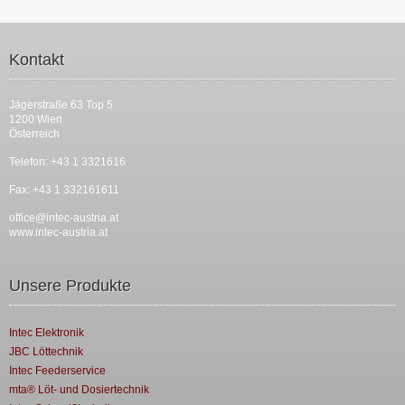
Kontakt
Jägerstraße 63 Top 5
1200 Wien
Österreich
Telefon: +43 1 3321616
Fax: +43 1 332161611
office@intec-austria.at
www.intec-austria.at
Unsere Produkte
Intec Elektronik
JBC Löttechnik
Intec Feederservice
mta® Löt- und Dosiertechnik