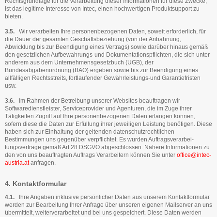
Rechtsgrundlage für die Verarbeitung dieser Informationen für diese Zwecke,
ist das legitime Interesse von Intec, einen hochwertigen Produktsupport zu
bieten.
3.5.
Wir verarbeiten Ihre personenbezogenen Daten, soweit erforderlich, für
die Dauer der gesamten Geschäftsbeziehung (von der Anbahnung,
Abwicklung bis zur Be­endigung eines Vertrags) sowie darüber hinaus gemäß
den gesetzlichen Aufbewahrungs-und Dokumentationspflichten, die sich unter
anderem aus dem Unternehmensgesetzbuch (UGB), der
Bundesabgabenordnung (BAO) ergeben sowie bis zur Beendigung eines
allfälligen Rechtsstreits, fortlaufender Gewährleistungs-und Garantiefristen
usw.
3.6.
Im Rahmen der Betreibung unserer Websites beauftragen wir
Softwaredienstleister, Serviceprovider und Agenturen, die im Zuge ihrer
Tätigkeiten Zugriff auf Ihre personenbezogenen Daten erlangen können,
sofern diese die Daten zur Erfüllung ihrer jeweiligen Leistung benötigen. Diese
haben sich zur Einhaltung der geltenden daten­schutzrechtlichen
Bestimmungen uns gegenüber verpflichtet. Es wurden Auftragsverarbei­
tungsverträge gemäß Art 28 DSGVO abgeschlossen. Nähere Informationen zu
den von uns beauftragten Auftrags Verarbeitern können Sie unter
office@intec-
austria.at
anfragen.
4. Kontaktformular
4.1.
Ihre Angaben inklusive persönlicher Daten aus unserem Kontaktformular
werden zur Be­arbeitung Ihrer Anfrage über unseren eigenen Mailserver an uns
übermittelt, weiterverar­beitet und bei uns gespeichert. Diese Daten werden