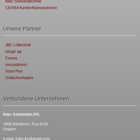
Intec Schweißtechnik
CEVISA Kantenfräsmaschinen
Unsere Partner
JBC Löttechnik
ixlogic ag
Cevisa
conceptronic
Solar Flux
Unitechnologies
Verbundene Unternehmen
Intec Automaton Kft.
2900 Komárom, Ácsi út 24
Ungarn
e-mail:
intec.frc@gmail.com