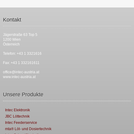
Kontakt
Jägerstraße 63 Top 5
1200 Wien
Österreich
Telefon: +43 1 3321616
Fax: +43 1 332161611
office@intec-austria.at
www.intec-austria.at
Unsere Produkte
Intec Elektronik
JBC Löttechnik
Intec Feederservice
mta® Löt- und Dosiertechnik