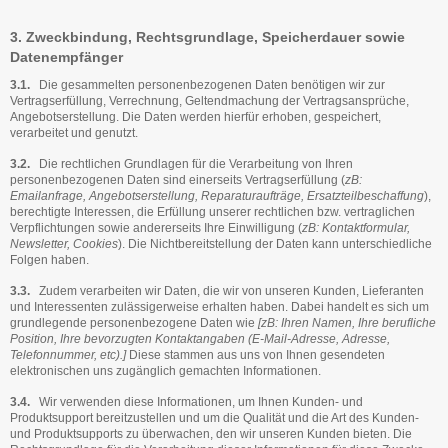
3. Zweckbindung, Rechtsgrundlage, Speicherdauer sowie
Datenempfänger
3.1.
Die gesammelten personenbezogenen Daten benötigen wir zur
Vertragserfüllung, Verrechnung, Geltendmachung der Vertrags­ansprüche,
Angebotserstellung. Die Daten werden hier­für erhoben, gespeichert,
verarbeitet und genutzt.
3.2.
Die rechtlichen Grundlagen für die Verarbeitung von Ihren
personenbezogenen Daten sind einerseits Vertragserfüllung (
zB:
Emailanfrage, Angebotserstellung, Reparaturaufträge, Ersatzteilbeschaffung
),
berechtigte Interessen, die Erfüllung un­serer rechtlichen bzw. vertraglichen
Verpflichtungen sowie andererseits Ihre Einwilligung (
zB: Kontaktformular,
Newsletter, Cookies
). Die Nichtbereitstellung der Daten kann unter­schiedliche
Folgen haben.
3.3.
Zudem verarbeiten wir Daten, die wir von unseren Kunden, Lieferanten
und Interessenten zulässigerweise erhalten haben. Dabei handelt es sich um
grundlegende personenbezogene Daten wie
[zB: Ihren Namen, Ihre berufliche
Position, Ihre bevorzugten Kontaktangaben (E-Mail-Adresse, Adresse,
Telefonnummer, etc).]
Diese stammen aus uns von Ihnen gesendeten
elektronischen uns zugänglich gemachten Informationen.
3.4.
Wir verwenden diese Informationen, um Ihnen Kunden- und
Produktsupport bereitzustellen und um die Qualität und die Art des Kunden-
und Produktsupports zu überwachen, den wir unseren Kunden bieten. Die