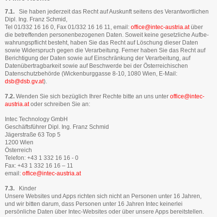
7.1.
Sie haben jederzeit das Recht auf Auskunft seitens des Verantwortlichen
Dipl. Ing. Franz Schmid,
Tel 01/332 16 16 0, Fax 01/332 16 16 11, email:
office@intec-austria.at
über
die betreffenden personenbezogenen Daten. Soweit keine gesetzliche Aufbe­
wahrungspflicht besteht, haben Sie das Recht auf Löschung dieser Daten
sowie Wider­spruch gegen die Verarbeitung. Ferner haben Sie das Recht auf
Berichtigung der Daten sowie auf Einschränkung der Verarbeitung, auf
Datenübertragbarkeit sowie auf Be­schwerde bei der Österreichischen
Datenschutzbehörde (Wickenburggasse 8-10, 1080 Wien, E-Mail:
dsb@dsb.gv.at
).
7.2.
Wenden Sie sich bezüglich Ihrer Rechte bitte an uns unter
office@intec-
austria.at
oder schreiben Sie an:
Intec Technology GmbH
Geschäftsführer Dipl. Ing. Franz Schmid
Jägerstraße 63 Top 5
1200 Wien
Österreich
Telefon: +43 1 332 16 16 - 0
Fax: +43 1 332 16 16 – 11
email:
office@intec-austria.at
7.3.
Kinder
Unsere Websites und Apps richten sich nicht an Personen unter 16 Jahren,
und wir bitten darum, dass Personen unter 16 Jahren Intec keinerlei
persönliche Daten über Intec-Websites oder über unsere Apps bereitstellen.