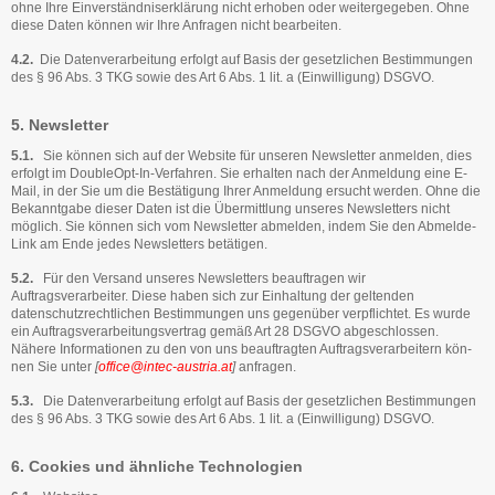
ohne Ihre Einverständniserklärung nicht erhoben oder weitergegeben. Ohne
diese Daten können wir Ihre Anfragen nicht be­arbeiten.
4.2.
Die Datenverarbeitung erfolgt auf Basis der gesetzlichen Bestimmungen
des § 96 Abs. 3 TKG sowie des Art 6 Abs. 1 lit. a (Einwilligung) DSGVO.
5. Newsletter
5.1.
Sie können sich auf der Website für unseren Newsletter anmelden, dies
erfolgt im Double­Opt-In-Verfahren. Sie erhalten nach der Anmeldung eine E-
Mail, in der Sie um die Bestä­tigung Ihrer Anmeldung ersucht werden. Ohne die
Bekanntgabe dieser Daten ist die Übermittlung unseres Newsletters nicht
möglich. Sie können sich vom Newsletter abmel­den, indem Sie den Abmelde-
Link am Ende jedes Newsletters betätigen.
5.2.
Für den Versand unseres Newsletters beauftragen wir
Auftragsverarbeiter. Diese haben sich zur Einhaltung der geltenden
datenschutzrechtlichen Bestimmungen uns gegenüber verpflichtet. Es wurde
ein Auftragsverarbeitungsvertrag gemäß Art 28 DSGVO abge­schlossen.
Nähere Informationen zu den von uns beauftragten Auftragsverarbeitern kön­
nen Sie unter
[
office@intec-austria.at
]
anfragen.
5.3.
Die Datenverarbeitung erfolgt auf Basis der gesetzlichen Bestimmungen
des § 96 Abs. 3 TKG sowie des Art 6 Abs. 1 lit. a (Einwilligung) DSGVO.
6. Cookies und ähnliche Technologien