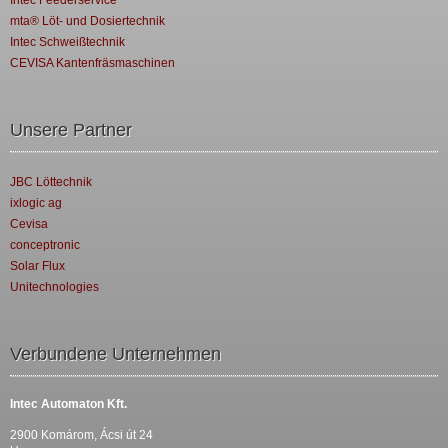
Intec Feederservice
mta® Löt- und Dosiertechnik
Intec Schweißtechnik
CEVISA Kantenfräsmaschinen
Unsere Partner
JBC Löttechnik
ixlogic ag
Cevisa
conceptronic
Solar Flux
Unitechnologies
Verbundene Unternehmen
Intec Automaton Kft.
2900 Komárom, Ácsi út 24