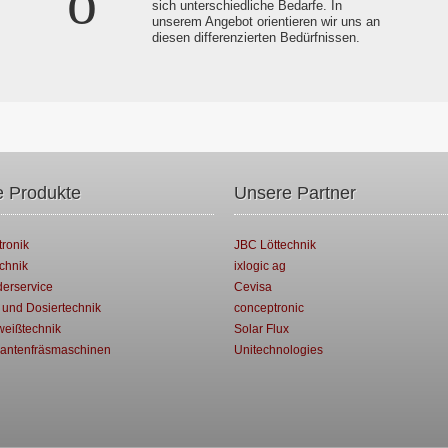
sich unterschiedliche Bedarfe. In
unserem Angebot orientieren wir uns an
diesen differenzierten Bedürfnissen.
 Produkte
Unsere Partner
tronik
JBC Löttechnik
chnik
ixlogic ag
derservice
Cevisa
 und Dosiertechnik
conceptronic
weißtechnik
Solar Flux
antenfräsmaschinen
Unitechnologies