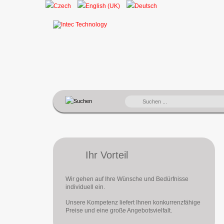
SUCHEN
...
Ihr Vorteil
Wir gehen auf Ihre Wünsche und Bedürfnisse
individuell ein.
Unsere Kompetenz liefert Ihnen konkurrenzfähige
Preise und eine große Angebotsvielfalt.