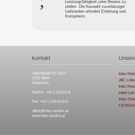
Leistungsfähigkeit unter Beweis zu
stellen. Die Auswahl zuverlässiger
Lieferanten erfordert Erfahrung und
Kompetenz.
Kontakt
Unsere
Jägerstraße 63 Top 5
Intec Elek
1200 Wien
JBC Lötte
Österreich
Intec Fee
Telefon: +43 1 3321616
mta® Löt-
Intec Sch
Fax: +43 1 332161611
CEVISA K
office@intec-austria.at
www.intec-austria.at