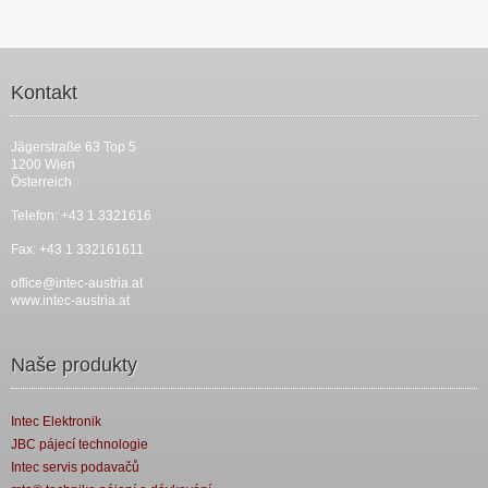
Kontakt
Jägerstraße 63 Top 5
1200 Wien
Österreich
Telefon: +43 1 3321616
Fax: +43 1 332161611
office@intec-austria.at
www.intec-austria.at
Naše produkty
Intec Elektronik
JBC pájecí technologie
Intec servis podavačů