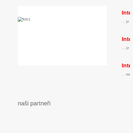
Int
je s
…
Int
je n
…
Int
má 
…
naši partneři