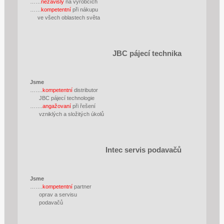
……
nezávislý
na výrobcích
……
kompetentní
při nákupu
ve všech oblastech světa
JBC pájecí technika
Jsme
…….
kompetentní
distributor
JBC pájecí technologie
…….
angažovaní
při řešení
vzniklých a složitých úkolů
Intec servis podavačů
Jsme
…….
kompetentní
partner
oprav a servisu
podavačů