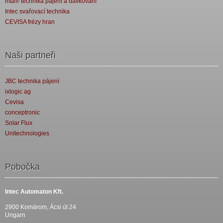
mta® technika pájení a dávkování
Intec svařovací technika
CEVISA frézy hran
Naši partneři
JBC technika pájení
ixlogic ag
Cevisa
conceptronic
Solar Flux
Unitechnologies
Pobočka
Intec Automaton Kft.
2900 Komárom, Ácsi út 24
Ungarn