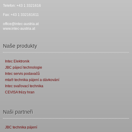
Telefon: +43 1 3321616
Fax: +43 1 332161611
office@intec-austria.at
www.intec-austria.at
Naše produkty
Intec Elektronik
JBC pájecí technologie
Intec servis podavačů
mta® technika pájení a dávkování
Intec svařovací technika
CEVISA frézy hran
Naši partneři
JBC technika pájení