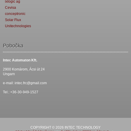
ixlogic ag
Cevisa
conceptronic
Solar Flux
Unitechnologies
Pobočka
Intec Automaton Kft.
2900 Komárom, Ácsi út 24
Ungarn
e-mail:
intec.frc@gmail.com
Tel.: +36-30-949-1527
COPYRIGHT © 2026 INTEC TECHNOLOGY