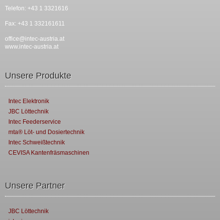
Telefon: +43 1 3321616
Fax: +43 1 332161611
office@intec-austria.at
www.intec-austria.at
Unsere Produkte
Intec Elektronik
JBC Löttechnik
Intec Feederservice
mta® Löt- und Dosiertechnik
Intec Schweißtechnik
CEVISA Kantenfräsmaschinen
Unsere Partner
JBC Löttechnik