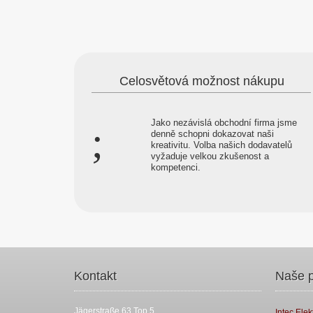
Celosvětová možnost nákupu
Jako nezávislá obchodní firma jsme
denně schopni dokazovat naši
kreativitu. Volba našich dodavatelů
vyžaduje velkou zkušenost a
kompetenci.
Kontakt
Naše p
Jägerstraße 63 Top 5
Intec Elek