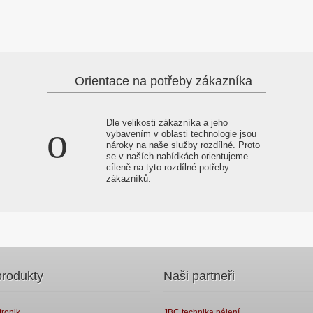
Orientace na potřeby zákazníka
Dle velikosti zákazníka a jeho
vybavením v oblasti technologie jsou
nároky na naše služby rozdílné. Proto
se v naších nabídkách orientujeme
cíleně na tyto rozdílné potřeby
zákazníků.
rodukty
Naši partneři
tronik
JBC technika pájení