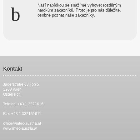
Naší nabídkou se snažíme vyhovět rozdílným
nárokům zákazníků. Proto je pro nás důležité,
osobně poznat naše zákazníky
.
Kontakt
Jägerstraße 63 Top 5
1200 Wien
Österreich
Telefon: +43 1 3321616
Fax: +43 1 332161611
office@intec-austria.at
www.intec-austria.at