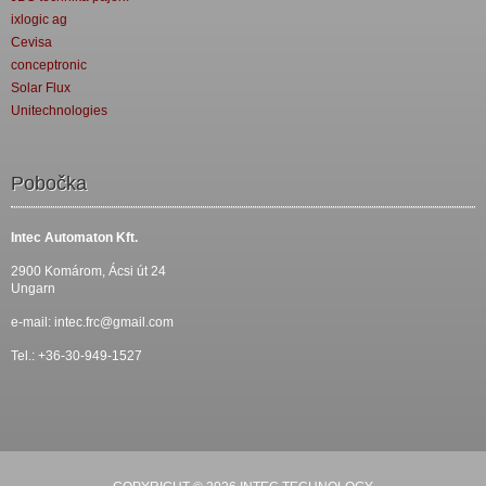
ixlogic ag
Cevisa
conceptronic
Solar Flux
Unitechnologies
Pobočka
Intec Automaton Kft.
2900 Komárom, Ácsi út 24
Ungarn
e-mail:
intec.frc@gmail.com
Tel.: +36-30-949-1527