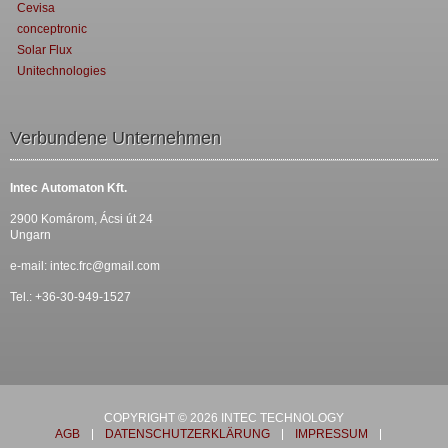
Cevisa
conceptronic
Solar Flux
Unitechnologies
Verbundene Unternehmen
Intec Automaton Kft.
2900 Komárom, Ácsi út 24
Ungarn
e-mail:
intec.frc@gmail.com
Tel.: +36-30-949-1527
COPYRIGHT © 2026 INTEC TECHNOLOGY
AGB
DATENSCHUTZERKLÄRUNG
IMPRESSUM