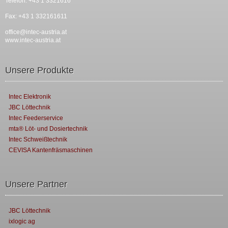
Telefon: +43 1 3321616
Fax: +43 1 332161611
office@intec-austria.at
www.intec-austria.at
Unsere Produkte
Intec Elektronik
JBC Löttechnik
Intec Feederservice
mta® Löt- und Dosiertechnik
Intec Schweißtechnik
CEVISA Kantenfräsmaschinen
Unsere Partner
JBC Löttechnik
ixlogic ag